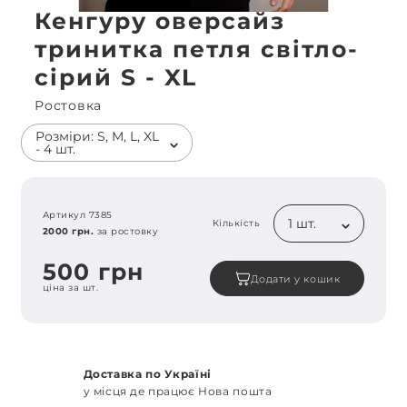
Кенгуру оверсайз
тринитка петля світло-
сірий S - XL
Ростовка
Розміри: S, M, L, XL
- 4 шт.
Артикул 7385
1 шт.
Кількість
2000 грн.
за ростовку
500 грн
Додати у кошик
ціна за шт.
Доставка по Україні
у місця де працює Нова пошта