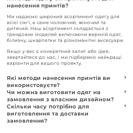
нанесення принтів?
Ми надаємо широкий асортимент одягу для
всієї сім’ї, а саме чоловічий, жіночий та
дитячий. Наш асортимент складається з
трендових моделей включаючи верхній одяг,
білизну, шкарпетки та різноманітні аксесуари.
Якщо у вас є конкретний запит або ідея,
звертайтеся до нас, і ми підберемо найкращі
варіанти для вашого проекту.
Які методи нанесення принтів ви
використовуєте?
Термотранферний
Чи можна виготовити одяг на
Шовкотрафаретний
замовлення з власним дизайном?
DTF – друк
Так, ми спеціалізуємося на розробці колекцій
Скільки часу потрібно для
Машинна вишивка
та мерчу під ключ, цей процес включає підбір
виготовлення та доставки
тканин, розробку лекал, дизай та
замовлення?
завершується пошиттям готового виробу.
Доставка товарів зі складу, оплачених до 16:00,