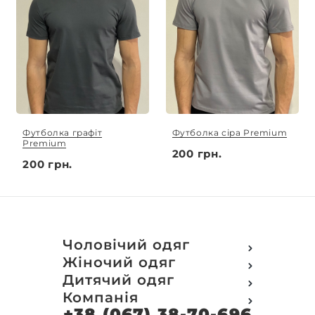
Футболка графіт
Футболка сіра Premium
Premium
200 грн.
200 грн.
Чоловічий одяг
Футболки
Жіночий одяг
Футболки Polo
Футболки
Дитячий одяг
Кофти
Поло
Футболки
Компанія
Світшот
Кофти
Кофти
Кенгуру
+38 (067) 38-70-696
Про компанію