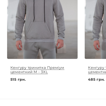
Кенгуру тринитка Преміум
Кенгуру
цементний M - 3XL
цементни
515 грн.
485 грн.