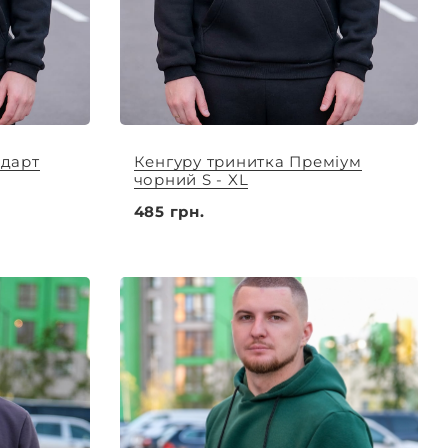
ндарт
Кенгуру тринитка Преміум
чорний S - XL
485 грн.