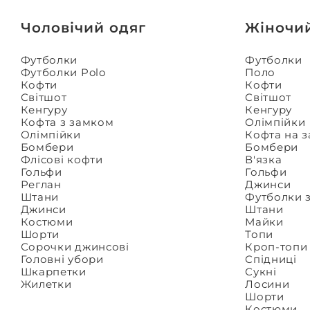
Чоловічий одяг
Жіночи
Футболки
Футболки
Футболки Polo
Поло
Кофти
Кофти
Світшот
Світшот
Кенгуру
Кенгуру
Кофта з замком
Олімпійки
Олімпійки
Кофта на 
Бомбери
Бомбери
Флісові кофти
В'язка
Гольфи
Гольфи
Реглан
Джинси
Штани
Футболки 
Джинси
Штани
Костюми
Майки
Шорти
Топи
Сорочки джинсові
Кроп-топи
Головні убори
Спідниці
Шкарпетки
Сукні
Жилетки
Лосини
Шорти
Костюми