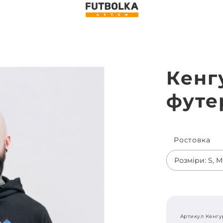
Кенг
футе
Ростовка
Розміри: S, M,
Артикул Кенгу