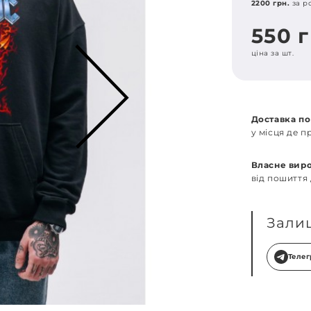
2200 грн.
за р
550 
ціна за шт.
Доставка по
у місця де 
Власне вир
від пошиття
Зали
Теле