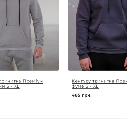
 тринитка Преміум
Кенгуру тринитка Пре
й S - XL
фуме S - XL
485 грн.