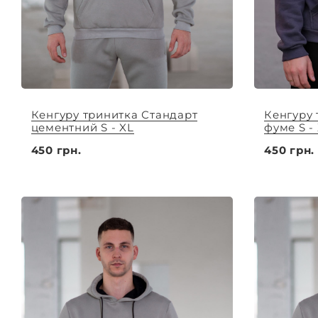
Кенгуру тринитка Стандарт
Кенгуру 
цементний S - XL
фуме S -
450 грн.
450 грн.