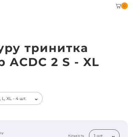
0
уру тринитка
р ACDC 2 S - XL
 L, XL - 4 шт.
ру
1 шт.
Кількість