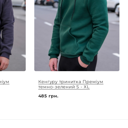
міум
Кенгуру тринитка Преміум
темно-зелений S - XL
485 грн.