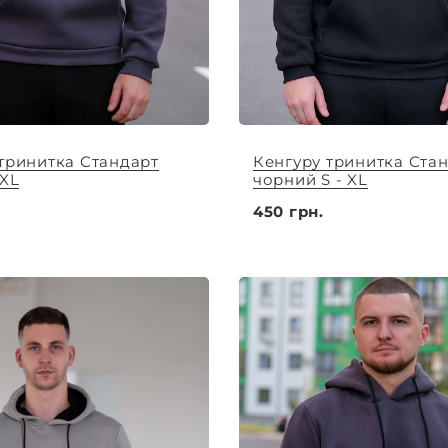
тринитка Стандарт
Кенгуру тринитка Ста
 XL
чорний S - XL
450 грн.