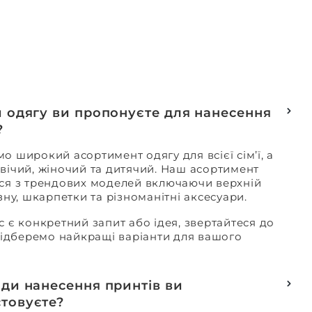
и одягу ви пропонуєте для нанесення
?
о широкий асортимент одягу для всієї сім’ї, а
вічий, жіночий та дитячий. Наш асортимент
ся з трендових моделей включаючи верхній
изну, шкарпетки та різноманітні аксесуари.
с є конкретний запит або ідея, звертайтеся до
 підберемо найкращі варіанти для вашого
оди нанесення принтів ви
товуєте?