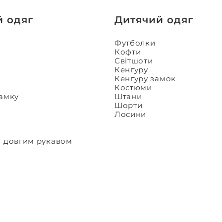
й одяг
Дитячий одяг
Футболки
Кофти
Світшоти
Кенгуру
Кенгуру замок
Костюми
замку
Штани
Шорти
Лосини
з довгим рукавом