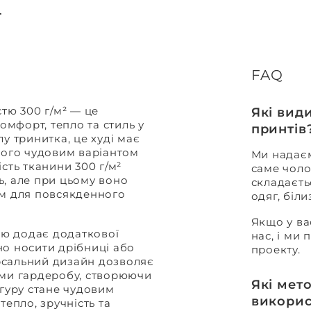
FAQ
тю 300 г/м² — це
Які вид
омфорт, тепло та стиль у
принтів
у тринитка, це худі має
його чудовим варіантом
Ми надаєм
сть тканини 300 г/м²
саме чоло
ь, але при цьому воно
складаєть
им для повсякденного
одяг, біл
Якщо у ва
ю додає додаткової
нас, і ми
но носити дрібниці або
проекту.
ерсальний дизайн дозволяє
ами гардеробу, створюючи
Які мет
нгуру стане чудовим
викорис
тепло, зручність та