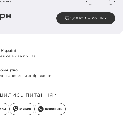
остовку
грн
Додати у кошик
 Україні
працює Нова пошта
обництво
 до нанесення зображення
шились питання?
грам
Вайбер
Позвонити