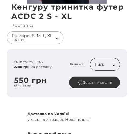
Кенгуру тринитка футер
ACDC 2 S - XL
Ростовка
Розміри: S, M, L, XL
- 4 шт.
Артикул Кенгуру
1 шт.
Кількість
2200 грн.
за ростовку
550 грн
Додати у кошик
ціна за шт.
Доставка по Україні
у місця де працює Нова пошта
Власне виробництво