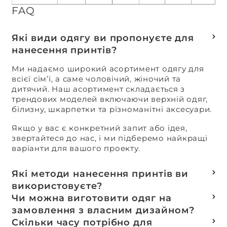
FAQ
Які види одягу ви пропонуєте для
нанесення принтів?
Ми надаємо широкий асортимент одягу для
всієї сім’ї, а саме чоловічий, жіночий та
дитячий. Наш асортимент складається з
трендових моделей включаючи верхній одяг,
білизну, шкарпетки та різноманітні аксесуари.
Якщо у вас є конкретний запит або ідея,
звертайтеся до нас, і ми підберемо найкращі
варіанти для вашого проекту.
Які методи нанесення принтів ви
використовуєте?
Термотранферний
Чи можна виготовити одяг на
Шовкотрафаретний
замовлення з власним дизайном?
DTF – друк
Так, ми спеціалізуємося на розробці колекцій
Скільки часу потрібно для
Машинна вишивка