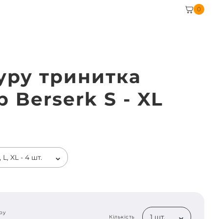
0
уру тринитка
 Berserk S - XL
 L, XL - 4 шт.
ру
1 шт.
Кількість