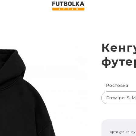
Кенг
футер
Ростовка
Розміри: S, M,
Артикул Кенгу