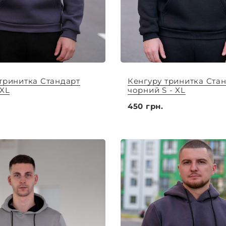
тринитка Стандарт
Кенгуру тринитка Ста
 XL
чорний S - XL
450 грн.