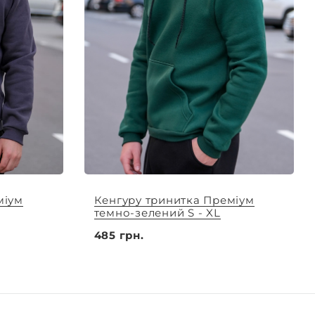
міум
Кенгуру тринитка Преміум
темно-зелений S - XL
485 грн.