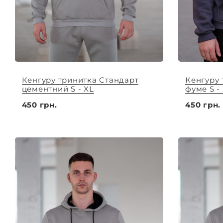
Кенгуру тринитка Стандарт
Кенгуру 
цементний S - XL
фуме S -
450 грн.
450 грн.