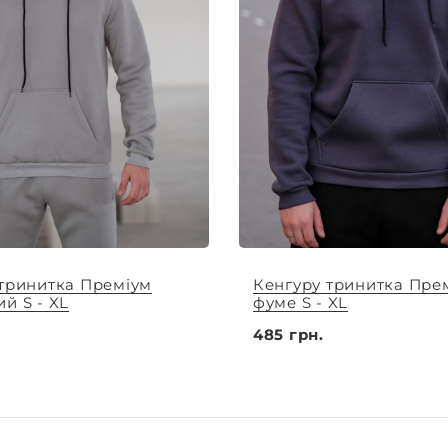
 тринитка Преміум
Кенгуру тринитка Пре
й S - XL
фуме S - XL
485 грн.