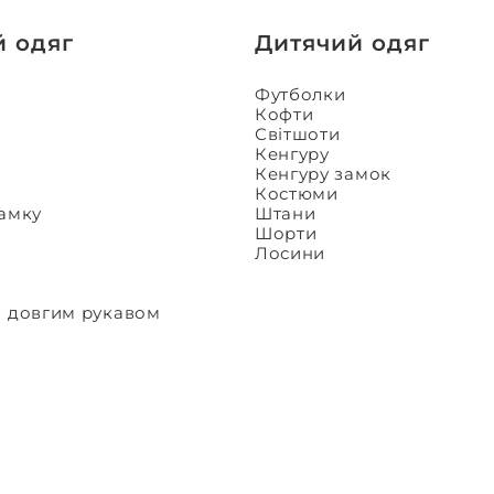
й одяг
Дитячий одяг
Футболки
Кофти
Світшоти
Кенгуру
Кенгуру замок
Костюми
замку
Штани
Шорти
Лосини
з довгим рукавом