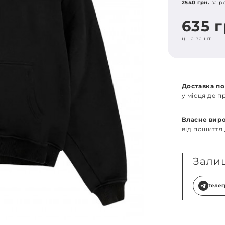
2540 грн.
за р
635 
ціна за шт.
Доставка по
у місця де 
Власне вир
від пошиття
Зали
Теле