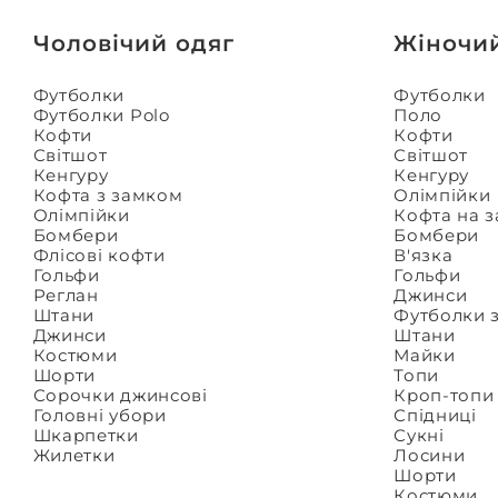
Чоловічий одяг
Жіночи
Футболки
Футболки
Футболки Polo
Поло
Кофти
Кофти
Світшот
Світшот
Кенгуру
Кенгуру
Кофта з замком
Олімпійки
Олімпійки
Кофта на 
Бомбери
Бомбери
Флісові кофти
В'язка
Гольфи
Гольфи
Реглан
Джинси
Штани
Футболки 
Джинси
Штани
Костюми
Майки
Шорти
Топи
Сорочки джинсові
Кроп-топи
Головні убори
Спідниці
Шкарпетки
Сукні
Жилетки
Лосини
Шорти
Костюми