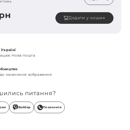
остовку
грн
Додати у кошик
 Україні
працює Нова пошта
обництво
 до нанесення зображення
шились питання?
грам
Вайбер
Позвонити