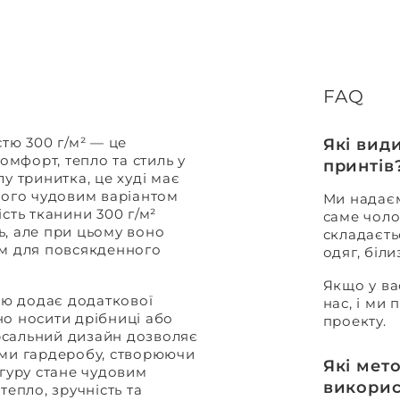
FAQ
тю 300 г/м² — це
Які вид
омфорт, тепло та стиль у
принтів
у тринитка, це худі має
його чудовим варіантом
Ми надаєм
сть тканини 300 г/м²
саме чоло
ь, але при цьому воно
складаєть
им для повсякденного
одяг, біл
Якщо у ва
ю додає додаткової
нас, і ми
но носити дрібниці або
проекту.
ерсальний дизайн дозволяє
ами гардеробу, створюючи
Які мет
нгуру стане чудовим
викорис
тепло, зручність та