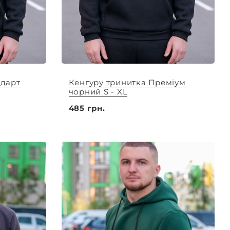
ндарт
Кенгуру тринитка Преміум
чорний S - XL
485 грн.