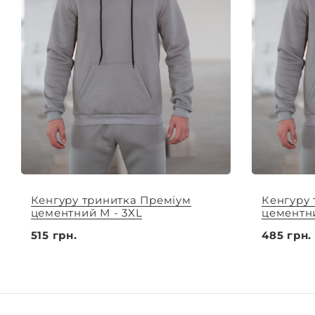
Кенгуру тринитка Преміум
Кенгуру
цементний M - 3XL
цементни
515 грн.
485 грн.