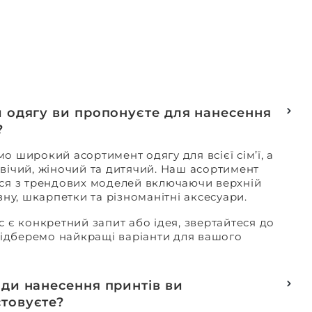
и одягу ви пропонуєте для нанесення
?
о широкий асортимент одягу для всієї сім’ї, а
вічий, жіночий та дитячий. Наш асортимент
ся з трендових моделей включаючи верхній
изну, шкарпетки та різноманітні аксесуари.
с є конкретний запит або ідея, звертайтеся до
 підберемо найкращі варіанти для вашого
оди нанесення принтів ви
товуєте?