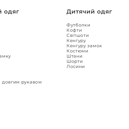
й одяг
Дитячий одяг
Футболки
Кофти
Світшоти
Кенгуру
Кенгуру замок
Костюми
замку
Штани
Шорти
Лосини
з довгим рукавом