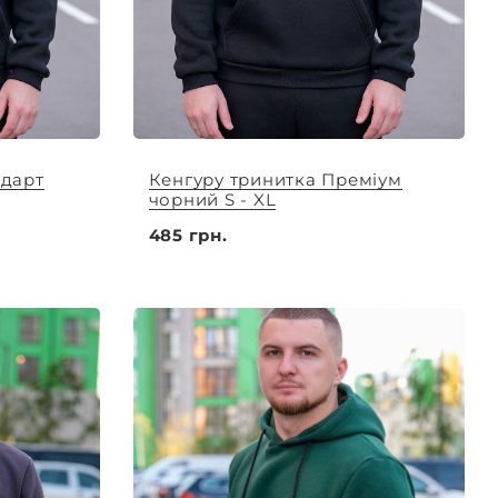
ндарт
Кенгуру тринитка Преміум
чорний S - XL
485 грн.