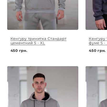
Кенгуру тринитка Стандарт
Кенгуру 
цементний S - XL
фуме S -
450 грн.
450 грн.