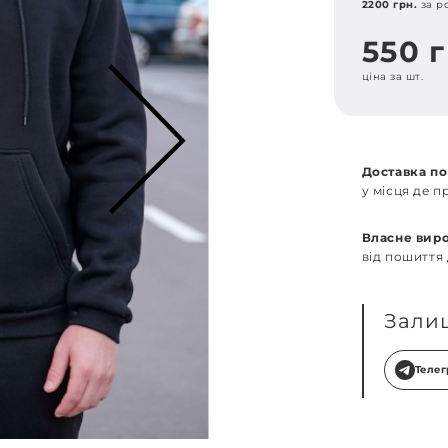
2200 грн.
за р
550 
ціна за шт.
Доставка по
у місця де 
Власне вир
від пошиття
Зали
Теле