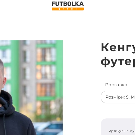
Кенг
футер
Ростовка
Розміри: S, M,
Артикул Кенгу