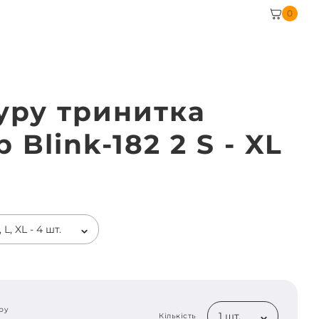
0
уру тринитка
 Blink-182 2 S - XL
 L, XL - 4 шт.
ру
1 шт.
Кількість