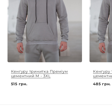
Кенгуру тринитка Преміум
Кенгуру
цементний M - 3XL
цементни
515 грн.
485 грн.