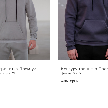
 тринитка Преміум
Кенгуру тринитка Пре
й S - XL
фуме S - XL
485 грн.