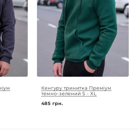
міум
Кенгуру тринитка Преміум
темно-зелений S - XL
485 грн.