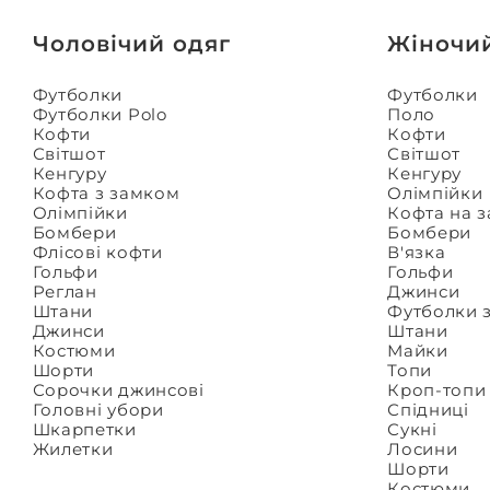
Чоловічий одяг
Жіночи
Футболки
Футболки
Футболки Polo
Поло
Кофти
Кофти
Світшот
Світшот
Кенгуру
Кенгуру
Кофта з замком
Олімпійки
Олімпійки
Кофта на 
Бомбери
Бомбери
Флісові кофти
В'язка
Гольфи
Гольфи
Реглан
Джинси
Штани
Футболки 
Джинси
Штани
Костюми
Майки
Шорти
Топи
Сорочки джинсові
Кроп-топи
Головні убори
Спідниці
Шкарпетки
Сукні
Жилетки
Лосини
Шорти
Костюми