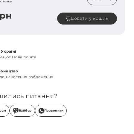
остовку
грн
Додати у кошик
 Україні
працює Нова пошта
обництво
 до нанесення зображення
шились питання?
грам
Вайбер
Позвонити