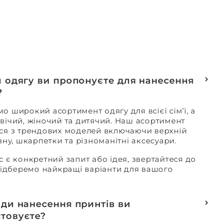
и одягу ви пропонуєте для нанесення
?
о широкий асортимент одягу для всієї сім’ї, а
вічий, жіночий та дитячий. Наш асортимент
ся з трендових моделей включаючи верхній
изну, шкарпетки та різноманітні аксесуари.
с є конкретний запит або ідея, звертайтеся до
 підберемо найкращі варіанти для вашого
оди нанесення принтів ви
товуєте?