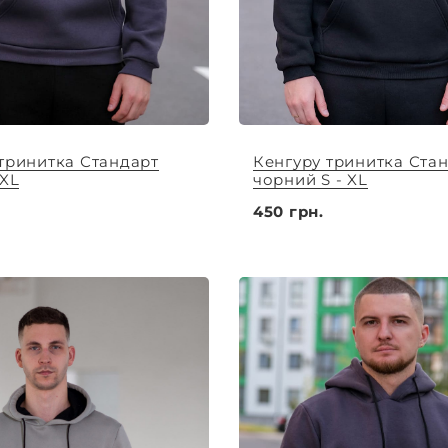
тринитка Стандарт
Кенгуру тринитка Ста
 XL
чорний S - XL
450 грн.