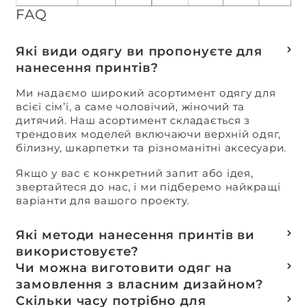
FAQ
Які види одягу ви пропонуєте для
нанесення принтів?
Ми надаємо широкий асортимент одягу для
всієї сім’ї, а саме чоловічий, жіночий та
дитячий. Наш асортимент складається з
трендових моделей включаючи верхній одяг,
білизну, шкарпетки та різноманітні аксесуари.
Якщо у вас є конкретний запит або ідея,
звертайтеся до нас, і ми підберемо найкращі
варіанти для вашого проекту.
Які методи нанесення принтів ви
використовуєте?
Термотранферний
Чи можна виготовити одяг на
Шовкотрафаретний
замовлення з власним дизайном?
DTF – друк
Так, ми спеціалізуємося на розробці колекцій
Скільки часу потрібно для
Машинна вишивка