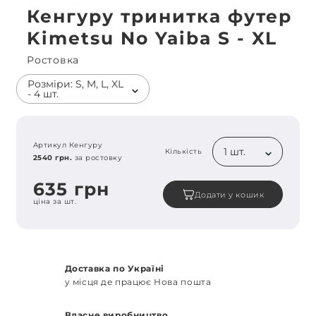
Кенгуру тринитка футер
Kimetsu No Yaiba S - XL
Ростовка
Розміри: S, M, L, XL
- 4 шт.
Артикул Кенгуру
1 шт.
Кількість
2540 грн.
за ростовку
635 грн
Додати у кошик
ціна за шт.
Доставка по Україні
у місця де працює Нова пошта
Власне виробництво