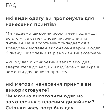
FAQ
Які види одягу ви пропонуєте для
нанесення принтів?
Ми надаємо широкий асортимент одягу для
всієї сім’ї, а саме чоловічий, жіночий та
дитячий. Наш асортимент складається з
трендових моделей включаючи верхній одяг,
білизну, шкарпетки та різноманітні аксесуари.
Якщо у вас є конкретний запит або ідея,
звертайтеся до нас, і ми підберемо найкращі
варіанти для вашого проекту.
Які методи нанесення принтів ви
використовуєте?
Термотранферний
Чи можна виготовити одяг на
Шовкотрафаретний
замовлення з власним дизайном?
DTF – друк
Так, ми спеціалізуємося на розробці колекцій
Скільки часу потрібно для
Машинна вишивка