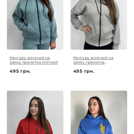
Кенгуру жіночий на
Кенгуру жіночий на
замку тринитка м'ятний
замку тринитка
цементний
495 грн.
495 грн.