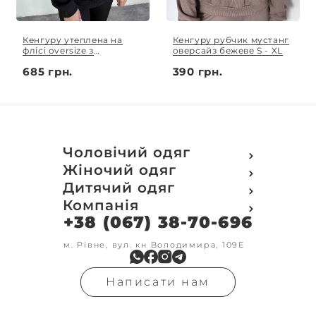
Кенгуру утеплена на
Кенгуру рубчик мустанг
флісі oversize з
оверсайз бежеве S - XL
патріотичною вишивкою
685 грн.
390 грн.
S - XL
Чоловічий одяг
Футболки
Жіночий одяг
Футболки Polo
Футболки
Дитячий одяг
Кофти
Поло
Футболки
Компанія
Світшот
Кофти
Кофти
Кенгуру
+38 (067) 38-70-696
Про компанію
Світшот
Світшоти
Кофта з замком
Доставка та оплата
Кенгуру
Кенгуру
Олімпійки
Друк на замовлення
м. Рівне, вул. кн Володимира, 109Е
Олімпійки
Кенгуру замок
Бомбери
Обмін та повернення
Кофта на замку
Костюми
Флісові кофти
Контакти
Бомбери
Штани
Гольфи
Написати нам
Умови оформлення
В'язка
Шорти
Реглан
замовлення
Гольфи
Лосини
Штани
Угода користувача
Джинси