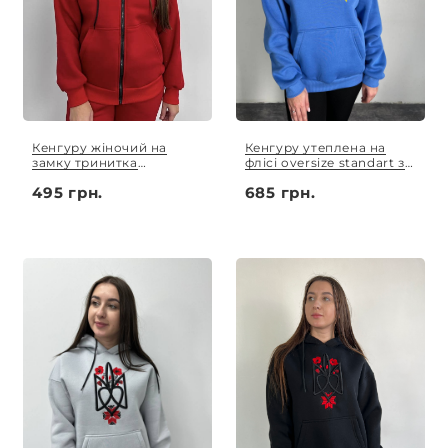
Кенгуру жіночий на
Кенгуру утеплена на
замку тринитка
флісі oversize standart з
червоний
патріотичною вишивкою
495 грн.
685 грн.
синій(електрик) S - XL