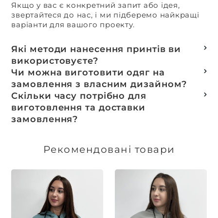
Якщо у вас є конкретний запит або ідея,
звертайтеся до нас, і ми підберемо найкращі
варіанти для вашого проекту.
Які методи нанесення принтів ви
використовуєте?
Термотранферний
Чи можна виготовити одяг на
Шовкотрафаретний
замовлення з власним дизайном?
DTF – друк
Так, ми спеціалізуємося на розробці колекцій
Скільки часу потрібно для
Машинна вишивка
та мерчу під ключ, цей процес включає підбір
виготовлення та доставки
тканин, розробку лекал, дизай та
замовлення?
завершується пошиттям готового виробу.
Доставка товарів зі складу, оплачених до 16:00,
здійснюється в той же день. Термін
Рекомендовані товари
виготовлення індивідуальних замовлень
обговорюється індивідуально.