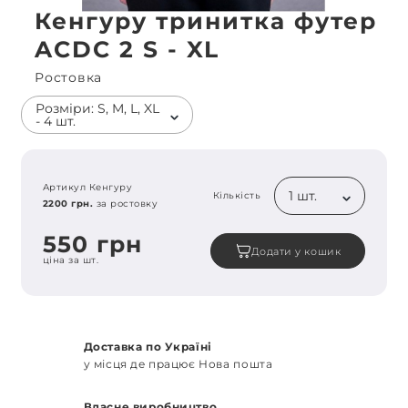
Кенгуру тринитка футер
ACDC 2 S - XL
Ростовка
Розміри: S, M, L, XL
- 4 шт.
Артикул Кенгуру
1 шт.
Кількість
2200 грн.
за ростовку
550 грн
Додати у кошик
ціна за шт.
Доставка по Україні
у місця де працює Нова пошта
Власне виробництво