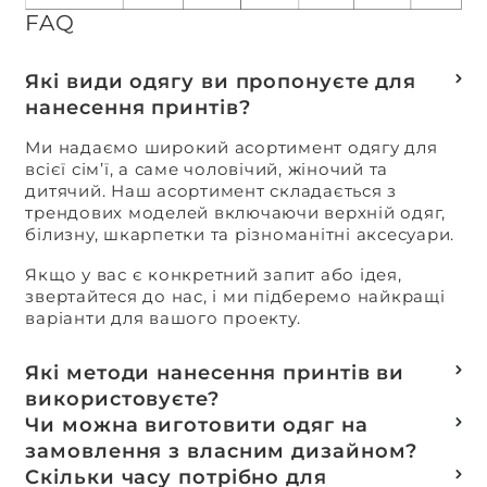
FAQ
Які види одягу ви пропонуєте для
нанесення принтів?
Ми надаємо широкий асортимент одягу для
всієї сім’ї, а саме чоловічий, жіночий та
дитячий. Наш асортимент складається з
трендових моделей включаючи верхній одяг,
білизну, шкарпетки та різноманітні аксесуари.
Якщо у вас є конкретний запит або ідея,
звертайтеся до нас, і ми підберемо найкращі
варіанти для вашого проекту.
Які методи нанесення принтів ви
використовуєте?
Термотранферний
Чи можна виготовити одяг на
Шовкотрафаретний
замовлення з власним дизайном?
DTF – друк
Так, ми спеціалізуємося на розробці колекцій
Скільки часу потрібно для
Машинна вишивка