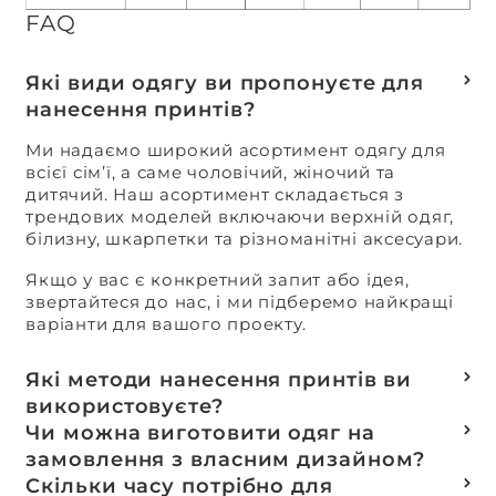
FAQ
Які види одягу ви пропонуєте для
нанесення принтів?
Ми надаємо широкий асортимент одягу для
всієї сім’ї, а саме чоловічий, жіночий та
дитячий. Наш асортимент складається з
трендових моделей включаючи верхній одяг,
білизну, шкарпетки та різноманітні аксесуари.
Якщо у вас є конкретний запит або ідея,
звертайтеся до нас, і ми підберемо найкращі
варіанти для вашого проекту.
Які методи нанесення принтів ви
використовуєте?
Термотранферний
Чи можна виготовити одяг на
Шовкотрафаретний
замовлення з власним дизайном?
DTF – друк
Так, ми спеціалізуємося на розробці колекцій
Скільки часу потрібно для
Машинна вишивка