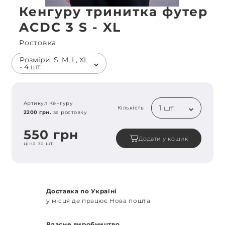
Кенгуру тринитка футер
ACDC 3 S - XL
Ростовка
Розміри: S, M, L, XL
- 4 шт.
Артикул Кенгуру
1 шт.
Кількість
2200 грн.
за ростовку
550 грн
Додати у кошик
ціна за шт.
Доставка по Україні
у місця де працює Нова пошта
Власне виробництво