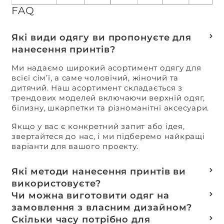
FAQ
Які види одягу ви пропонуєте для
нанесення принтів?
Ми надаємо широкий асортимент одягу для
всієї сім’ї, а саме чоловічий, жіночий та
дитячий. Наш асортимент складається з
трендових моделей включаючи верхній одяг,
білизну, шкарпетки та різноманітні аксесуари.
Якщо у вас є конкретний запит або ідея,
звертайтеся до нас, і ми підберемо найкращі
варіанти для вашого проекту.
Які методи нанесення принтів ви
використовуєте?
Термотранферний
Чи можна виготовити одяг на
Шовкотрафаретний
замовлення з власним дизайном?
DTF – друк
Так, ми спеціалізуємося на розробці колекцій
Скільки часу потрібно для
Машинна вишивка