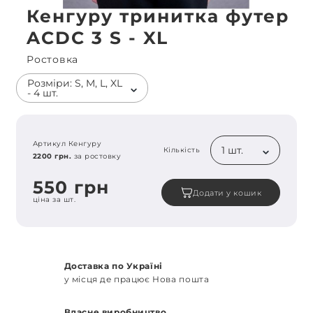
Кенгуру тринитка футер
ACDC 3 S - XL
Ростовка
Розміри: S, M, L, XL
- 4 шт.
Артикул Кенгуру
1 шт.
Кількість
2200 грн.
за ростовку
550 грн
Додати у кошик
ціна за шт.
Доставка по Україні
у місця де працює Нова пошта
Власне виробництво