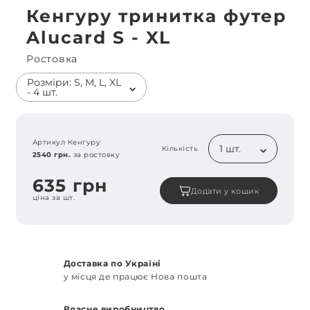
Кенгуру тринитка футер
Alucard S - XL
Ростовка
Розміри: S, M, L, XL
- 4 шт.
Артикул Кенгуру
1 шт.
Кількість
2540 грн.
за ростовку
635 грн
Додати у кошик
ціна за шт.
Доставка по Україні
у місця де працює Нова пошта
Власне виробництво