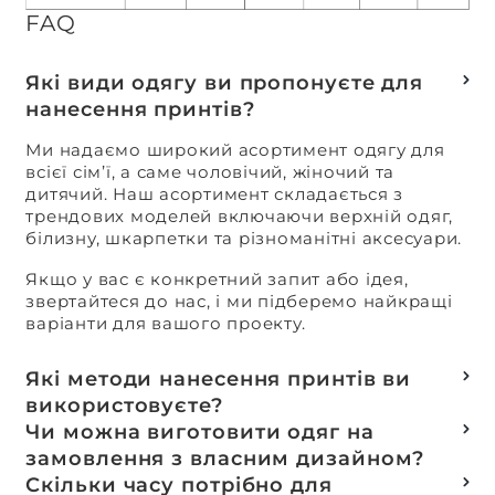
FAQ
Які види одягу ви пропонуєте для
нанесення принтів?
Ми надаємо широкий асортимент одягу для
всієї сім’ї, а саме чоловічий, жіночий та
дитячий. Наш асортимент складається з
трендових моделей включаючи верхній одяг,
білизну, шкарпетки та різноманітні аксесуари.
Якщо у вас є конкретний запит або ідея,
звертайтеся до нас, і ми підберемо найкращі
варіанти для вашого проекту.
Які методи нанесення принтів ви
використовуєте?
Термотранферний
Чи можна виготовити одяг на
Шовкотрафаретний
замовлення з власним дизайном?
DTF – друк
Так, ми спеціалізуємося на розробці колекцій
Скільки часу потрібно для
Машинна вишивка