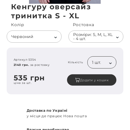
Кенгуру оверсайз
тринитка S - XL
Колiр
Ростовка
Розміри: S, M, L, XL
Червоний
- 4 шт.
Артикул 5354
1 шт.
Кількість
2140 грн.
за ростовку
535 грн
Додати у кошик
ціна за шт.
Доставка по Україні
у місця де працює Нова пошта
Власне виробництво