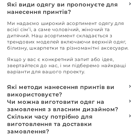
Які види одягу ви пропонуєте для
нанесення принтів?
Ми надаємо широкий асортимент одягу для
всієї сім’ї, а саме чоловічий, жіночий та
дитячий. Наш асортимент складається з
трендових моделей включаючи верхній одяг,
білизну, шкарпетки та різноманітні аксесуари.
Якщо у вас є конкретний запит або ідея,
звертайтеся до нас, і ми підберемо найкращі
варіанти для вашого проекту.
Які методи нанесення принтів ви
використовуєте?
Термотранферний
Чи можна виготовити одяг на
Шовкотрафаретний
замовлення з власним дизайном?
DTF – друк
Так, ми спеціалізуємося на розробці колекцій
Скільки часу потрібно для
Машинна вишивка
та мерчу під ключ, цей процес включає підбір
виготовлення та доставки
тканин, розробку лекал, дизай та
замовлення?
завершується пошиттям готового виробу.