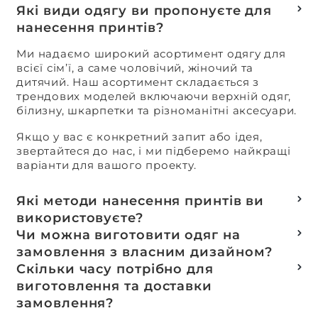
Які види одягу ви пропонуєте для
нанесення принтів?
Ми надаємо широкий асортимент одягу для
всієї сім’ї, а саме чоловічий, жіночий та
дитячий. Наш асортимент складається з
трендових моделей включаючи верхній одяг,
білизну, шкарпетки та різноманітні аксесуари.
Якщо у вас є конкретний запит або ідея,
звертайтеся до нас, і ми підберемо найкращі
варіанти для вашого проекту.
Які методи нанесення принтів ви
використовуєте?
Термотранферний
Чи можна виготовити одяг на
Шовкотрафаретний
замовлення з власним дизайном?
DTF – друк
Так, ми спеціалізуємося на розробці колекцій
Скільки часу потрібно для
Машинна вишивка
та мерчу під ключ, цей процес включає підбір
виготовлення та доставки
тканин, розробку лекал, дизай та
замовлення?
завершується пошиттям готового виробу.