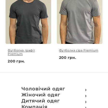
Футболка графіт
Футболка сіра Premium
Premium
200 грн.
200 грн.
Чоловічий одяг
Футболки
Жіночий одяг
Футболки Polo
Футболки
Дитячий одяг
Кофти
Поло
Футболки
Компанія
Світшот