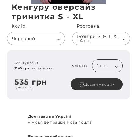
Кенгуру оверсайз
тринитка S - XL
Колiр
Ростовка
Розміри: S, M, L, XL
Червоний
- 4 шт.
Артикул 5330
1 шт.
Кількість
2140 грн.
за ростовку
535 грн
Додати у кошик
ціна за шт.
Доставка по Україні
у місця де працює Нова пошта
Власне виробництво