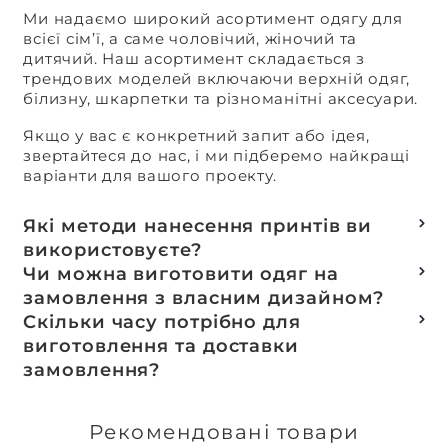
Ми надаємо широкий асортимент одягу для
всієї сім’ї, а саме чоловічий, жіночий та
дитячий. Наш асортимент складається з
трендових моделей включаючи верхній одяг,
білизну, шкарпетки та різноманітні аксесуари.
Якщо у вас є конкретний запит або ідея,
звертайтеся до нас, і ми підберемо найкращі
варіанти для вашого проекту.
Які методи нанесення принтів ви
використовуєте?
Термотранферний
Чи можна виготовити одяг на
Шовкотрафаретний
замовлення з власним дизайном?
DTF – друк
Так, ми спеціалізуємося на розробці колекцій
Скільки часу потрібно для
Машинна вишивка
та мерчу під ключ, цей процес включає підбір
виготовлення та доставки
тканин, розробку лекал, дизай та
замовлення?
завершується пошиттям готового виробу.
Доставка товарів зі складу, оплачених до 16:00,
здійснюється в той же день. Термін
Рекомендовані товари
виготовлення індивідуальних замовлень