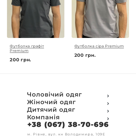
Футболка графіт
Футболка сіра Premium
Premium
200 грн.
200 грн.
Чоловічий одяг
Футболки
Жіночий одяг
Футболки Polo
Футболки
Дитячий одяг
Кофти
Поло
Футболки
Компанія
Світшот
Кофти
Кофти
Кенгуру
+38 (067) 38-70-696
Про компанію
Світшот
Світшоти
Кофта з замком
Доставка та оплата
Кенгуру
Кенгуру
Олімпійки
Друк на замовлення
м. Рівне, вул. кн Володимира, 109Е
Олімпійки