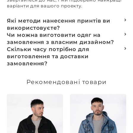
варіанти для вашого проекту.
Які методи нанесення принтів ви
використовуєте?
Термотранферний
Чи можна виготовити одяг на
Шовкотрафаретний
замовлення з власним дизайном?
DTF – друк
Так, ми спеціалізуємося на розробці колекцій
Скільки часу потрібно для
Машинна вишивка
та мерчу під ключ, цей процес включає підбір
виготовлення та доставки
тканин, розробку лекал, дизай та
замовлення?
завершується пошиттям готового виробу.
Доставка товарів зі складу, оплачених до 16:00,
здійснюється в той же день. Термін
Рекомендовані товари
виготовлення індивідуальних замовлень
обговорюється індивідуально.