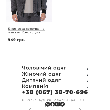
Джинсова сорочка на
манжеті Джон лука
949 грн.
Чоловічий одяг
Футболки
Жіночий одяг
Футболки Polo
Футболки
Дитячий одяг
Кофти
Поло
Футболки
Компанія
Світшот
Кофти
Кофти
Кенгуру
+38 (067) 38-70-696
Про компанію
Світшот
Світшоти
Кофта з замком
Доставка та оплата
Кенгуру
Кенгуру
Олімпійки
Друк на замовлення
м. Рівне, вул. кн Володимира, 109Е
Олімпійки
Кенгуру замок
Бомбери
Обмін та повернення
Кофта на замку
Костюми
Флісові кофти
Контакти