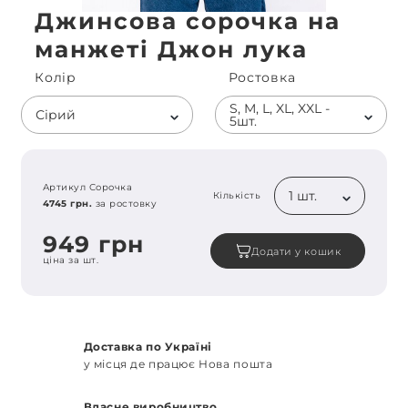
Джинсова сорочка на
манжеті Джон лука
Колiр
Ростовка
S, M, L, XL, XXL -
Сірий
5шт.
Артикул Сорочка
1 шт.
Кількість
4745 грн.
за ростовку
949 грн
Додати у кошик
ціна за шт.
Доставка по Україні
у місця де працює Нова пошта
Власне виробництво