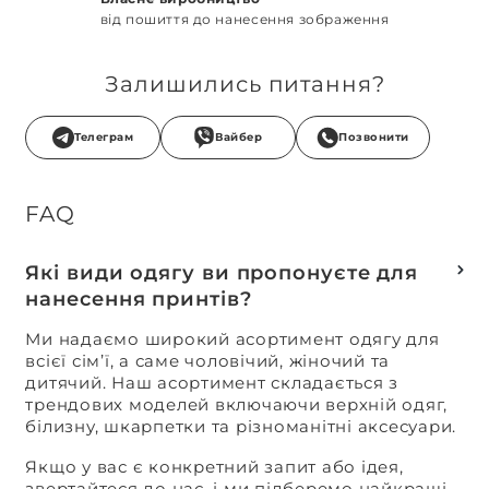
від пошиття до нанесення зображення
Залишились питання?
Телеграм
Вайбер
Позвонити
FAQ
Які види одягу ви пропонуєте для
нанесення принтів?
Ми надаємо широкий асортимент одягу для
всієї сім’ї, а саме чоловічий, жіночий та
дитячий. Наш асортимент складається з
трендових моделей включаючи верхній одяг,
білизну, шкарпетки та різноманітні аксесуари.
Якщо у вас є конкретний запит або ідея,
звертайтеся до нас, і ми підберемо найкращі