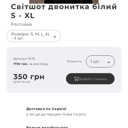
Світшот двонитка білий
S - XL
Ростовка
Розміри: S, M, L, XL
- 4 шт.
Артикул 7475
1 шт.
Кількість
1750 грн.
за ростовку
350 грн
Додати у кошик
ціна за шт.
Доставка по Україні
у місця де працює Нова пошта
Власне виробництво