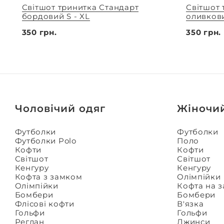
Світшот тринитка Стандарт
Світшот 
бордовий S - XL
оливкови
350 грн.
350 грн.
Чоловічий одяг
Жіночи
Футболки
Футболки
Футболки Polo
Поло
Кофти
Кофти
Світшот
Світшот
Кенгуру
Кенгуру
Кофта з замком
Олімпійки
Олімпійки
Кофта на 
Бомбери
Бомбери
Флісові кофти
В'язка
Гольфи
Гольфи
Реглан
Джинси