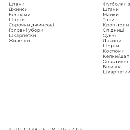
Штани
Футболки 
Джинси
Штани
Костюми
Майки
Шорти
Топи
Сорочки джинсові
Кроп-топи
Головні убори
Спідниці
Шкарпетки
Сукні
Жилетки
Лосини
Шорти
Костюми
Кепки/шап
Спортивні
Білизна
Шкарпетк
© FUTBOLKA OPTOM 2012 - 2026