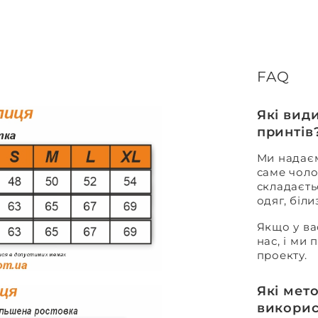
FAQ
Які вид
принтів
Ми надаєм
саме чоло
складаєть
одяг, біл
Якщо у ва
нас, і ми
проекту.
Які мет
викорис