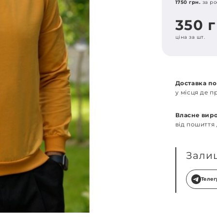
1750 грн.
за ро
350 
ціна за шт.
Доставка по
у місця де 
Власне вир
від пошиття
Зали
Теле