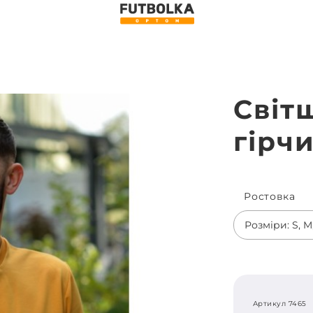
Світ
гірчи
Ростовка
Розміри: S, M,
Артикул 7465