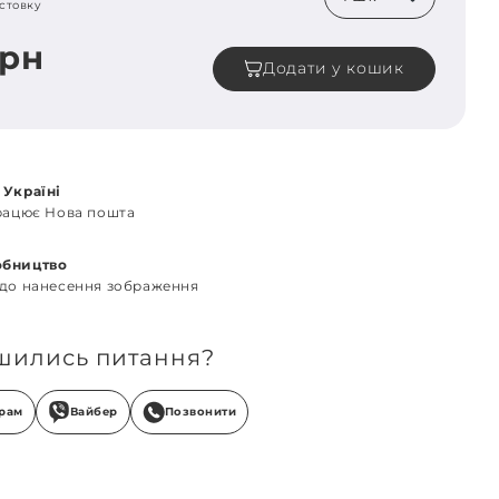
стовку
грн
Додати у кошик
 Україні
працює Нова пошта
обництво
 до нанесення зображення
шились питання?
грам
Вайбер
Позвонити