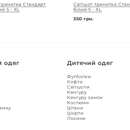
тринитка Стандарт
Світшот тринитка Ста
й S - XL
білий S - XL
350 грн.
й одяг
Дитячий одяг
Футболки
Кофти
Світшоти
Кенгуру
Кенгуру замок
Костюми
замку
Штани
Шорти
Лосини