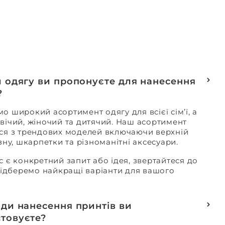
и одягу ви пропонуєте для нанесення
?
о широкий асортимент одягу для всієї сім’ї, а
вічий, жіночий та дитячий. Наш асортимент
ся з трендових моделей включаючи верхній
изну, шкарпетки та різноманітні аксесуари.
с є конкретний запит або ідея, звертайтеся до
 підберемо найкращі варіанти для вашого
оди нанесення принтів ви
товуєте?