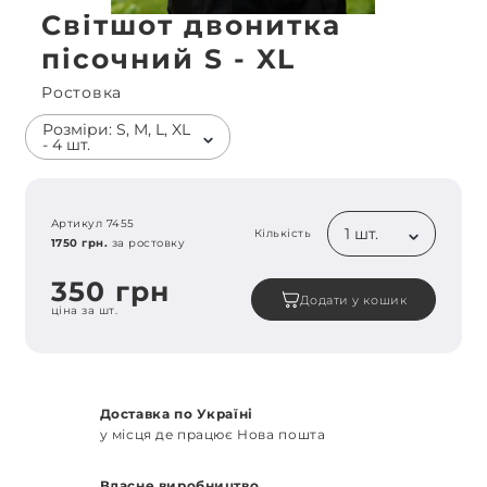
Світшот двонитка
пісочний S - XL
Ростовка
Розміри: S, M, L, XL
- 4 шт.
Артикул 7455
1 шт.
Кількість
1750 грн.
за ростовку
350 грн
Додати у кошик
ціна за шт.
Доставка по Україні
у місця де працює Нова пошта
Власне виробництво