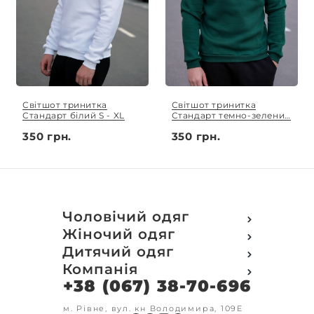
Світшот тринитка
Світшот тринитка
Стандарт білий S - XL
Стандарт темно-зелений
S - XL
350 грн.
350 грн.
Чоловічий одяг
Футболки
Жіночий одяг
Футболки Polo
Футболки
Дитячий одяг
Кофти
Поло
Футболки
Компанія
Світшот
Кофти
Кофти
Кенгуру
+38 (067) 38-70-696
Про компанію
Світшот
Світшоти
Кофта з замком
Доставка та оплата
Кенгуру
Кенгуру
Олімпійки
Друк на замовлення
м. Рівне, вул. кн Володимира, 109Е
Олімпійки