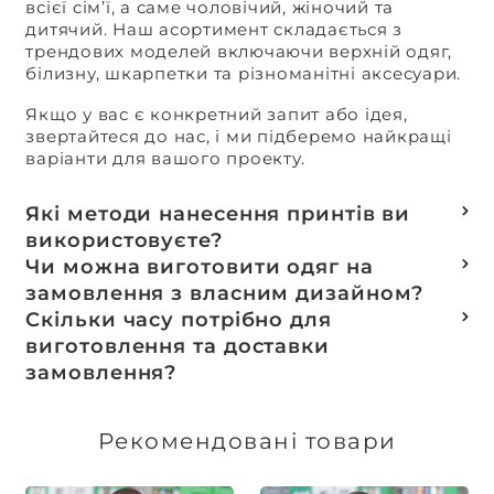
всієї сім’ї, а саме чоловічий, жіночий та
дитячий. Наш асортимент складається з
трендових моделей включаючи верхній одяг,
білизну, шкарпетки та різноманітні аксесуари.
Якщо у вас є конкретний запит або ідея,
звертайтеся до нас, і ми підберемо найкращі
варіанти для вашого проекту.
Які методи нанесення принтів ви
використовуєте?
Термотранферний
Чи можна виготовити одяг на
Шовкотрафаретний
замовлення з власним дизайном?
DTF – друк
Так, ми спеціалізуємося на розробці колекцій
Скільки часу потрібно для
Машинна вишивка
та мерчу під ключ, цей процес включає підбір
виготовлення та доставки
тканин, розробку лекал, дизай та
замовлення?
завершується пошиттям готового виробу.
Доставка товарів зі складу, оплачених до 16:00,
здійснюється в той же день. Термін
Рекомендовані товари
виготовлення індивідуальних замовлень
обговорюється індивідуально.