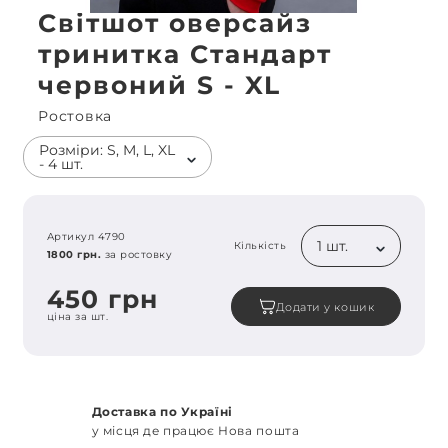
Світшот оверсайз
тринитка Стандарт
червоний S - XL
Ростовка
Розміри: S, M, L, XL
- 4 шт.
Артикул 4790
1 шт.
Кількість
1800 грн.
за ростовку
450 грн
Додати у кошик
ціна за шт.
Доставка по Україні
у місця де працює Нова пошта