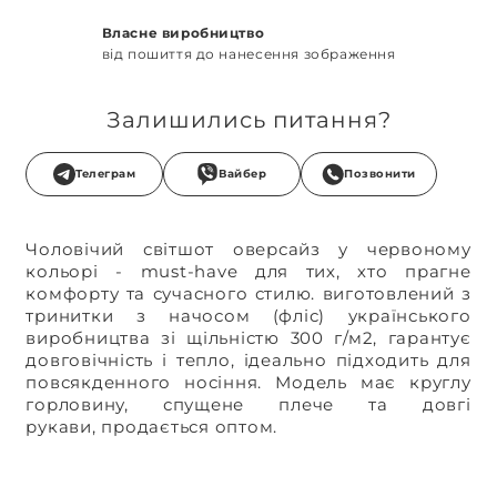
Власне виробництво
від пошиття до нанесення зображення
Залишились питання?
Телеграм
Вайбер
Позвонити
Чоловічий світшот оверсайз
у червоному
кольорі
- must-have для тих, хто прагне
комфорту та сучасно
го стилю
.
виготовлений з
тринитки з начосом (фліс) українського
виробництва зі щільністю 300 г/м2
,
гарантує
довговічність і тепло, ідеально підходить для
повсякденного носіння. Модель має круглу
горловину,
спущене плече
та довгі
рукави,
п
родається оптом.