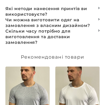
Які методи нанесення принтів ви
використовуєте?
Термотранферний
Чи можна виготовити одяг на
Шовкотрафаретний
замовлення з власним дизайном?
DTF – друк
Так, ми спеціалізуємося на розробці колекцій
Скільки часу потрібно для
Машинна вишивка
та мерчу під ключ, цей процес включає підбір
виготовлення та доставки
тканин, розробку лекал, дизай та
замовлення?
завершується пошиттям готового виробу.
Доставка товарів зі складу, оплачених до 16:00,
здійснюється в той же день. Термін
Рекомендовані товари
виготовлення індивідуальних замовлень
обговорюється індивідуально.