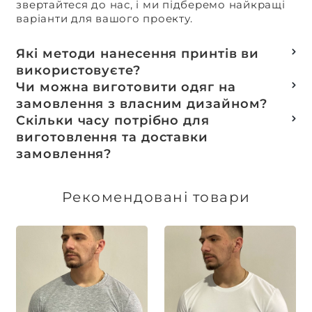
звертайтеся до нас, і ми підберемо найкращі
варіанти для вашого проекту.
Які методи нанесення принтів ви
використовуєте?
Термотранферний
Чи можна виготовити одяг на
Шовкотрафаретний
замовлення з власним дизайном?
DTF – друк
Так, ми спеціалізуємося на розробці колекцій
Скільки часу потрібно для
Машинна вишивка
та мерчу під ключ, цей процес включає підбір
виготовлення та доставки
тканин, розробку лекал, дизай та
замовлення?
завершується пошиттям готового виробу.
Доставка товарів зі складу, оплачених до 16:00,
здійснюється в той же день. Термін
Рекомендовані товари
виготовлення індивідуальних замовлень
обговорюється індивідуально.