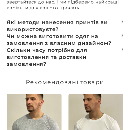
звертайтеся до нас, і ми підберемо найкращі
варіанти для вашого проекту.
Які методи нанесення принтів ви
використовуєте?
Термотранферний
Чи можна виготовити одяг на
Шовкотрафаретний
замовлення з власним дизайном?
DTF – друк
Так, ми спеціалізуємося на розробці колекцій
Скільки часу потрібно для
Машинна вишивка
та мерчу під ключ, цей процес включає підбір
виготовлення та доставки
тканин, розробку лекал, дизай та
замовлення?
завершується пошиттям готового виробу.
Доставка товарів зі складу, оплачених до 16:00,
здійснюється в той же день. Термін
Рекомендовані товари
виготовлення індивідуальних замовлень
обговорюється індивідуально.