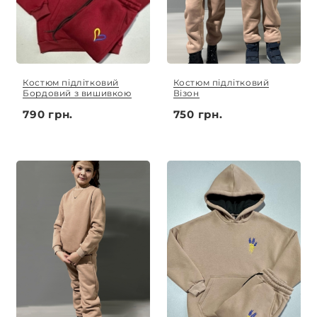
Костюм підлітковий
Костюм підлітковий
Бордовий з вишивкою
Візон
790 грн.
750 грн.