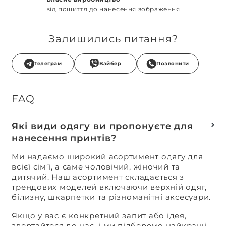
від пошиття до нанесення зображення
Залишились питання?
Телеграм
Вайбер
Позвонити
FAQ
Які види одягу ви пропонуєте для
нанесення принтів?
Ми надаємо широкий асортимент одягу для
всієї сім’ї, а саме чоловічий, жіночий та
дитячий. Наш асортимент складається з
трендових моделей включаючи верхній одяг,
білизну, шкарпетки та різноманітні аксесуари.
Якщо у вас є конкретний запит або ідея,
звертайтеся до нас, і ми підберемо найкращі