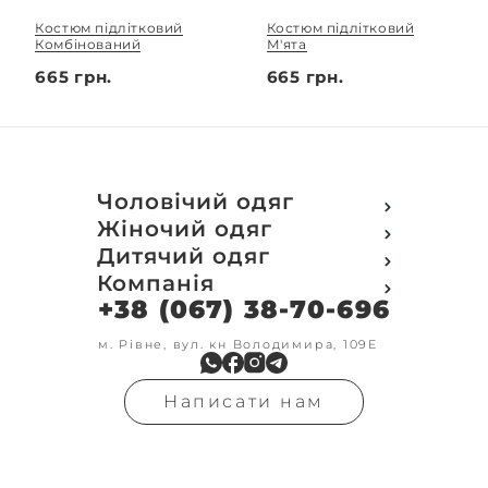
Костюм підлітковий
Костюм підлітковий
Комбінований
М'ята
665 грн.
665 грн.
Чоловічий одяг
Футболки
Жіночий одяг
Футболки Polo
Футболки
Дитячий одяг
Кофти
Поло
Футболки
Компанія
Світшот
Кофти
Кофти
Кенгуру
+38 (067) 38-70-696
Про компанію
Світшот
Світшоти
Кофта з замком
Доставка та оплата
Кенгуру
Кенгуру
Олімпійки
Друк на замовлення
м. Рівне, вул. кн Володимира, 109Е
Олімпійки
Кенгуру замок
Бомбери
Обмін та повернення
Кофта на замку
Костюми
Флісові кофти
Контакти
Бомбери
Штани
Гольфи
Написати нам
Умови оформлення
В'язка
Шорти
Реглан
замовлення
Гольфи
Лосини
Штани
Угода користувача
Джинси
Джинси
Блог
Футболки з довгим рукавом
Костюми
Штани