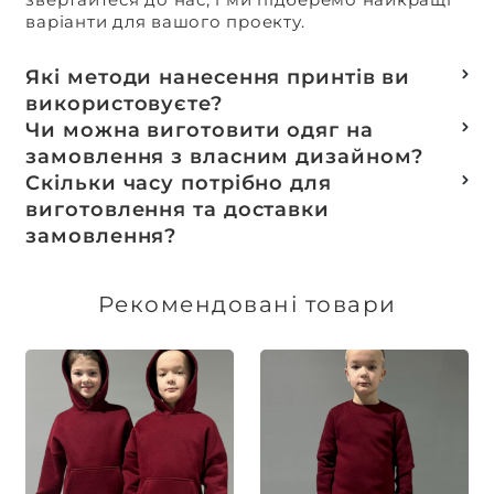
варіанти для вашого проекту.
Які методи нанесення принтів ви
використовуєте?
Термотранферний
Чи можна виготовити одяг на
Шовкотрафаретний
замовлення з власним дизайном?
DTF – друк
Так, ми спеціалізуємося на розробці колекцій
Скільки часу потрібно для
Машинна вишивка
та мерчу під ключ, цей процес включає підбір
виготовлення та доставки
тканин, розробку лекал, дизай та
замовлення?
завершується пошиттям готового виробу.
Доставка товарів зі складу, оплачених до 16:00,
здійснюється в той же день. Термін
Рекомендовані товари
виготовлення індивідуальних замовлень
обговорюється індивідуально.