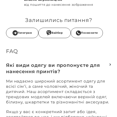
від пошиття до нанесення зображення
Залишились питання?
Телеграм
Вайбер
Позвонити
FAQ
Які види одягу ви пропонуєте для
нанесення принтів?
Ми надаємо широкий асортимент одягу для
всієї сім’ї, а саме чоловічий, жіночий та
дитячий. Наш асортимент складається з
трендових моделей включаючи верхній одяг,
білизну, шкарпетки та різноманітні аксесуари.
Якщо у вас є конкретний запит або ідея,
звертайтеся до нас, і ми підберемо найкращі