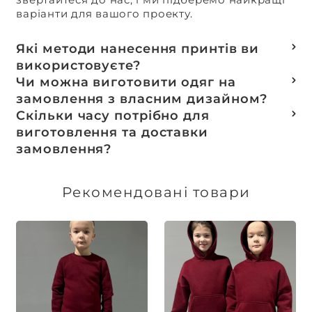
варіанти для вашого проекту.
Які методи нанесення принтів ви
використовуєте?
Термотранферний
Чи можна виготовити одяг на
Шовкотрафаретний
замовлення з власним дизайном?
DTF – друк
Так, ми спеціалізуємося на розробці колекцій
Скільки часу потрібно для
Машинна вишивка
та мерчу під ключ, цей процес включає підбір
виготовлення та доставки
тканин, розробку лекал, дизай та
замовлення?
завершується пошиттям готового виробу.
Доставка товарів зі складу, оплачених до 16:00,
здійснюється в той же день. Термін
Рекомендовані товари
виготовлення індивідуальних замовлень
обговорюється індивідуально.