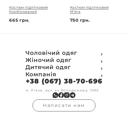
Костюм підлітковий
Костюм підлітковий
Комбінований
М'ята
665 грн.
750 грн.
Чоловічий одяг
Футболки
Жіночий одяг
Футболки Polo
Футболки
Дитячий одяг
Кофти
Поло
Футболки
Компанія
Світшот
Кофти
Кофти
Кенгуру
+38 (067) 38-70-696
Про компанію
Світшот
Світшоти
Кофта з замком
Доставка та оплата
Кенгуру
Кенгуру
Олімпійки
Друк на замовлення
м. Рівне, вул. кн Володимира, 109Е
Олімпійки
Кенгуру замок
Бомбери
Обмін та повернення
Кофта на замку
Костюми
Флісові кофти
Контакти
Бомбери
Штани
Гольфи
Написати нам
Умови оформлення
В'язка
Шорти
Реглан
замовлення
Гольфи
Лосини
Штани
Угода користувача
Джинси
Джинси
Блог
Футболки з довгим рукавом
Костюми
Штани